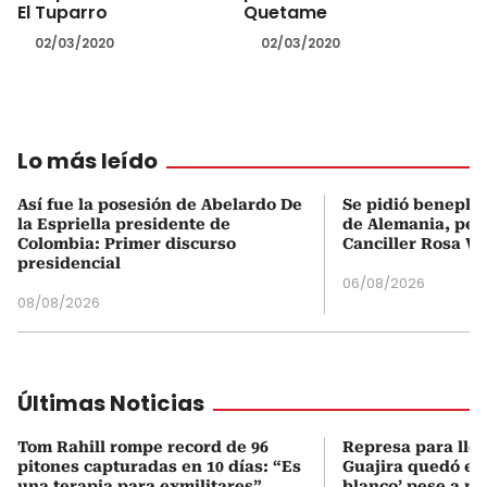
El Tuparro
Quetame
02/03/2020
02/03/2020
Lo más leído
Así fue la posesión de Abelardo De
Se pidió beneplá
la Espriella presidente de
de Alemania, pero
Colombia: Primer discurso
Canciller Rosa Vi
presidencial
06/08/2026
08/08/2026
Últimas Noticias
Tom Rahill rompe record de 96
Represa para lle
pitones capturadas en 10 días: “Es
Guajira quedó en 
una terapia para exmilitares”
blanco’ pese a p