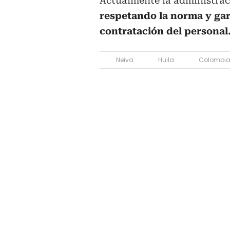
Actualmente la administra
respetando la norma y ga
contratación del personal
Neiva
Huila
Colombi