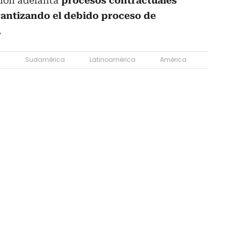
ción adelanta
procesos contractuales
rantizando el debido proceso de
.
a
Sudamérica
Latinoamérica
América