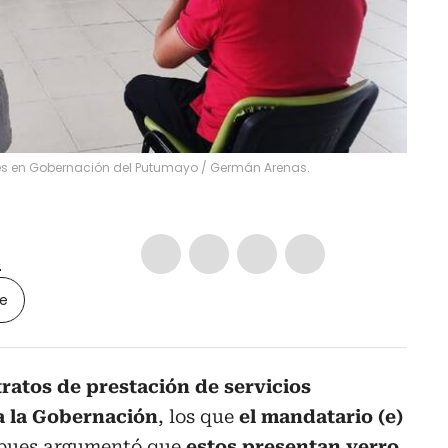
les en Gobernación del Putumayo
/
Germán Arenas.
5
le
tratos de prestación de servicios
a la Gobernación
, los que
el mandatario (e)
pues argumentó que
estos presentan yerro