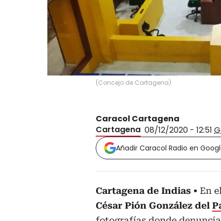
(
Concejo de Cartagena
)
Caracol Cartagena
Cartagena
08/12/2020 - 12:51
G
Añadir Caracol Radio en Goog
Cartagena de Indias
En e
César Pión González del
P
fotografías donde denuncia 