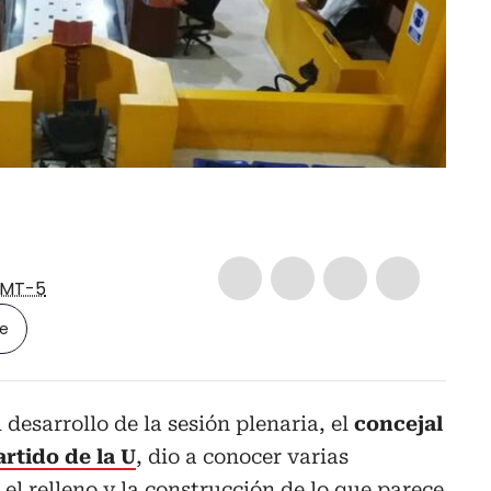
MT-5
le
l desarrollo de la sesión plenaria, el
concejal
artido de la U
, dio a conocer varias
el relleno y la construcción de lo que parece