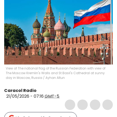
View of The national flag of the Russian Federation with view of
The Moscow Kremlin's Walls and St Basil's Cathedral at sunny
day in Moscow, Russia
/
Ayhan Altun
Caracol Radio
21/05/2026 - 07:16
GMT-5