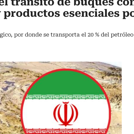
 el tránsito de buques co
 productos esenciales p
égico, por donde se transporta el 20 % del petróle