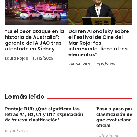
“Es el peor ataque en la
Darren Aronofsky sobre
historia de Australia”:
el Festival de Cine del
gerente del AIJAC tras
Mar Rojo: “es
atentado en Sídney
interesante, tiene otros
elementos”
Laura Rojas
15/12/2025
Felipe Lara
12/12/2025
Lo más leído
Puntaje RUI: ¿Qué significan las
Paso a paso para 
letras A1, B2, C1 y D1? Explicación
clasificación del
de ‘nueva clasificación’
que evoluciona el
oficial
03/08/2026
05/08/2026