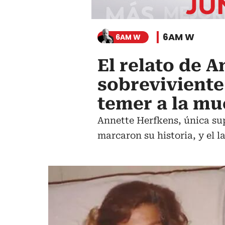
6AM W
6AM W
El relato de 
sobreviviente
temer a la mu
Annette Herfkens, única su
marcaron su historia, y el 