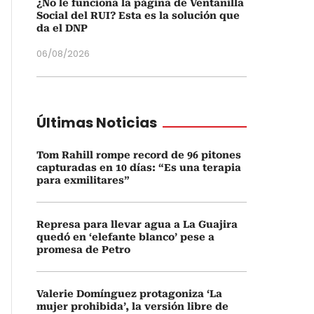
¿No le funciona la página de Ventanilla
Social del RUI? Esta es la solución que
da el DNP
06/08/2026
Últimas Noticias
Tom Rahill rompe record de 96 pitones
capturadas en 10 días: “Es una terapia
para exmilitares”
Represa para llevar agua a La Guajira
quedó en ‘elefante blanco’ pese a
promesa de Petro
Valerie Domínguez protagoniza ‘La
mujer prohibida’, la versión libre de