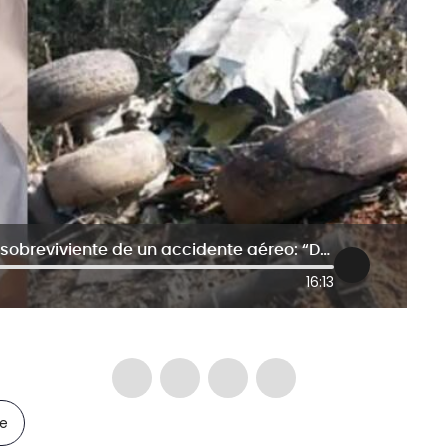
El relato de Annette Herfkens, única sobreviviente de un accidente aéreo: “Dejé de temer a la muerte”
16:13
le