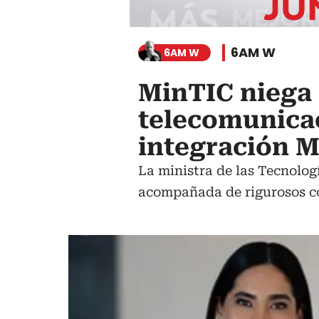
6AM W
6AM W
MinTIC niega
telecomunica
integración M
La ministra de las Tecnolog
acompañada de rigurosos con