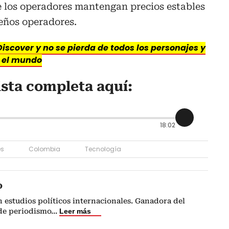
e los operadores mantengan precios estables
eños operadores.
iscover y no se pierda de todos los personajes y
y el mundo
ista completa aquí:
18:02
es
Colombia
Tecnología
o
n estudios políticos internacionales. Ganadora del
de periodismo
...
Leer más