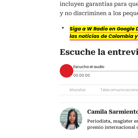
incluyen garantías para qu
y no discriminen a los pequ
Siga a W Radio en Google D
las noticias de Colombia 
Escuche la entrev
Escucha el audio
00:00:00
Movistar
Telecomunicacion
Camila Sarmient
Periodista, magíster e
premio internacional 