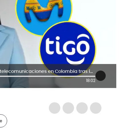
MinTIC niega que haya duopolio en telecomunicaciones en Colombia tras integración Movistar-Tigo
18:02
le