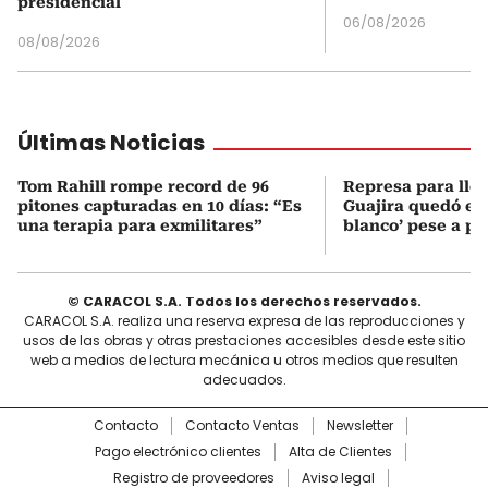
presidencial
06/08/2026
08/08/2026
Últimas Noticias
Tom Rahill rompe record de 96
Represa para lle
pitones capturadas en 10 días: “Es
Guajira quedó en 
una terapia para exmilitares”
blanco’ pese a p
© CARACOL S.A. Todos los derechos reservados.
CARACOL S.A. realiza una reserva expresa de las reproducciones y
usos de las obras y otras prestaciones accesibles desde este sitio
web a medios de lectura mecánica u otros medios que resulten
adecuados.
Contacto
Contacto Ventas
Newsletter
Pago electrónico clientes
Alta de Clientes
Registro de proveedores
Aviso legal