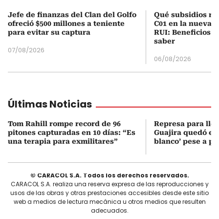
Jefe de finanzas del Clan del Golfo
Qué subsidios rec
ofreció $500 millones a teniente
C01 en la nueva c
para evitar su captura
RUI: Beneficios y
saber
07/08/2026
06/08/2026
Últimas Noticias
Tom Rahill rompe record de 96
Represa para lle
pitones capturadas en 10 días: “Es
Guajira quedó en 
una terapia para exmilitares”
blanco’ pese a p
© CARACOL S.A. Todos los derechos reservados.
CARACOL S.A. realiza una reserva expresa de las reproducciones y
usos de las obras y otras prestaciones accesibles desde este sitio
web a medios de lectura mecánica u otros medios que resulten
adecuados.