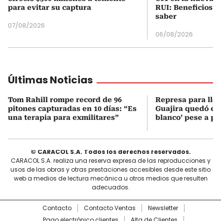
para evitar su captura
RUI: Beneficios y
saber
07/08/2026
06/08/2026
Últimas Noticias
Tom Rahill rompe record de 96
Represa para lle
pitones capturadas en 10 días: “Es
Guajira quedó en 
una terapia para exmilitares”
blanco’ pese a p
© CARACOL S.A. Todos los derechos reservados.
CARACOL S.A. realiza una reserva expresa de las reproducciones y
usos de las obras y otras prestaciones accesibles desde este sitio
web a medios de lectura mecánica u otros medios que resulten
adecuados.
Contacto
Contacto Ventas
Newsletter
Pago electrónico clientes
Alta de Clientes