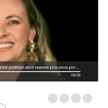
Cajar: archivos desclasificados del DAS podrían abrir nuevos procesos por violaciones de DD.HH.
08:08