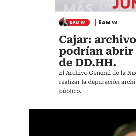
6AM W
6AM W
Cajar: archiv
podrían abrir
de DD.HH.
El Archivo General de la Na
realizar la depuración arch
público.