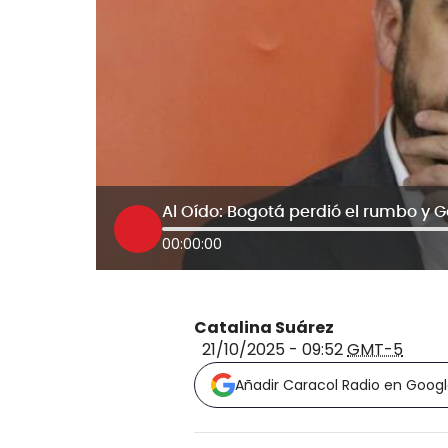
Al Oído: Bogotá perdió el rumbo y G
00:00:00
Catalina Suárez
21/10/2025 - 09:52
GMT-5
Añadir Caracol Radio en Goog