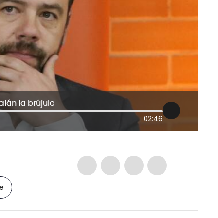
alán la brújula
02:46
le