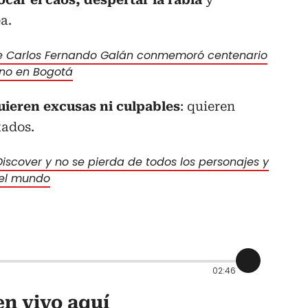
a.
e Carlos Fernando Galán conmemoró centenario
ano en Bogotá
uieren excusas ni culpables
: quieren
tados.
iscover y no se pierda de todos los personajes y
 el mundo
02:46
n vivo aquí