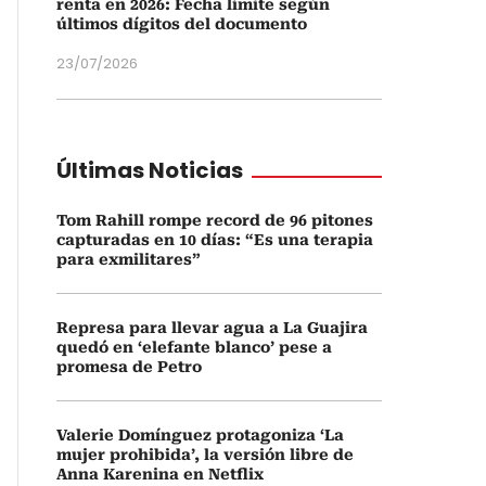
renta en 2026: Fecha límite según
últimos dígitos del documento
23/07/2026
Últimas Noticias
Tom Rahill rompe record de 96 pitones
capturadas en 10 días: “Es una terapia
para exmilitares”
Represa para llevar agua a La Guajira
quedó en ‘elefante blanco’ pese a
promesa de Petro
Valerie Domínguez protagoniza ‘La
mujer prohibida’, la versión libre de
Anna Karenina en Netflix