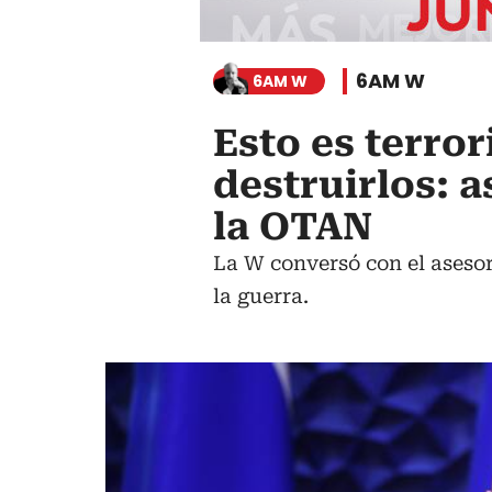
6AM W
6AM W
Esto es terror
destruirlos: 
la OTAN
La W conversó con el asesor
la guerra.