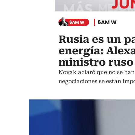
6AM W
6AM W
Rusia es un p
energía: Alex
ministro ruso
Novak aclaró que no se han 
negociaciones se están impo