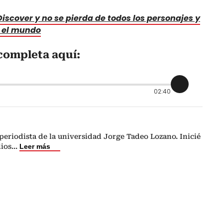
iscover y no se pierda de todos los personajes y
y el mundo
completa aquí:
02:40
eriodista de la universidad Jorge Tadeo Lozano. Inicié
dios
...
Leer más