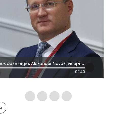
Rusia es un país confiable en términos de energía: Alexander Novak, viceprimer ministro ruso
02:40
le