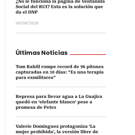
¿No le funciona la página de Ventanilla
Social del RUI? Esta es la solución que
da el DNP
06/08/2026
Últimas Noticias
Tom Rahill rompe record de 96 pitones
capturadas en 10 días: “Es una terapia
para exmilitares”
Represa para llevar agua a La Guajira
quedó en ‘elefante blanco’ pese a
promesa de Petro
Valerie Domínguez protagoniza ‘La
mujer prohibida’, la versión libre de