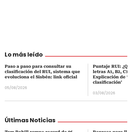
Lo más leído
Paso a paso para consultar su
Puntaje RUI: ¿Qué
clasificación del RUI, sistema que
letras A1, B2, C1 
evoluciona el Sisbén: link oficial
Explicación de ‘
clasificación’
05/08/2026
03/08/2026
Últimas Noticias
Tom Rahill rompe record de 96
Represa para lle