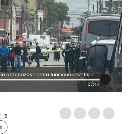
Atentado en cárcel La Modelo: ¿había amenazas contra funcionarios? Inpec responde
07:44
T-5
le