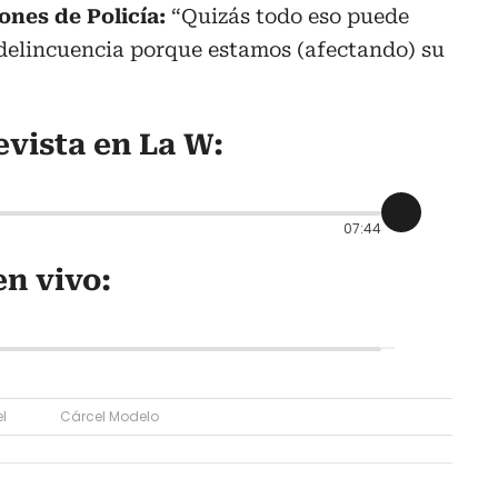
ones de Policía:
“Quizás todo eso puede
delincuencia porque estamos (afectando) su
evista en La W:
07:44
n vivo:
l
Cárcel Modelo