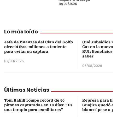
19/09/2025
Lo más leído
Jefe de finanzas del Clan del Golfo
Qué subsidios rec
ofreció $500 millones a teniente
C01 en la nueva c
para evitar su captura
RUI: Beneficios y
saber
07/08/2026
06/08/2026
Últimas Noticias
Tom Rahill rompe record de 96
Represa para lle
pitones capturadas en 10 días: “Es
Guajira quedó en 
una terapia para exmilitares”
blanco’ pese a p