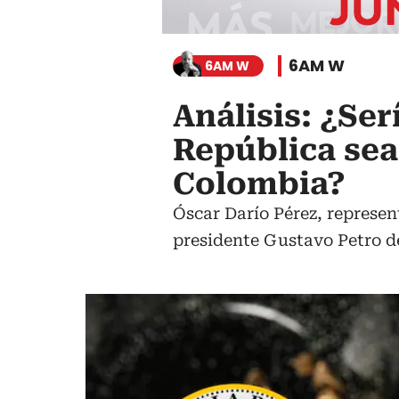
6AM W
6AM W
Análisis: ¿Ser
República sea
Colombia?
Óscar Darío Pérez, represen
presidente Gustavo Petro de