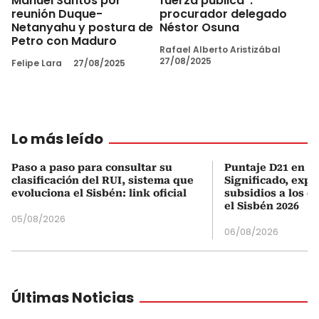
Manuel Santos por
fuerza pública”:
reunión Duque-
procurador delegado
Netanyahu y postura de
Néstor Osuna
Petro con Maduro
Rafael Alberto Aristizábal
27/08/2025
Felipe Lara
27/08/2025
Lo más leído
Paso a paso para consultar su
Puntaje D21 en el
clasificación del RUI, sistema que
Significado, expl
evoluciona el Sisbén: link oficial
subsidios a los q
el Sisbén 2026
05/08/2026
06/08/2026
Últimas Noticias