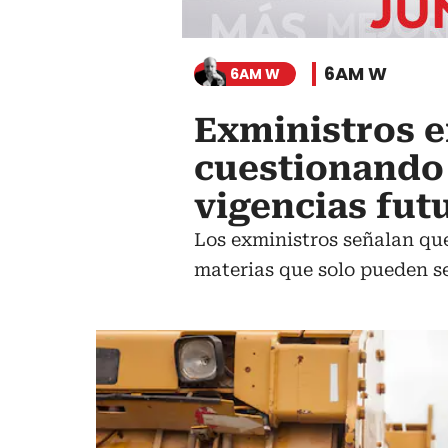
6AM W
6AM W
Exministros e
cuestionando 
vigencias fut
Los exministros señalan que
materias que solo pueden ser