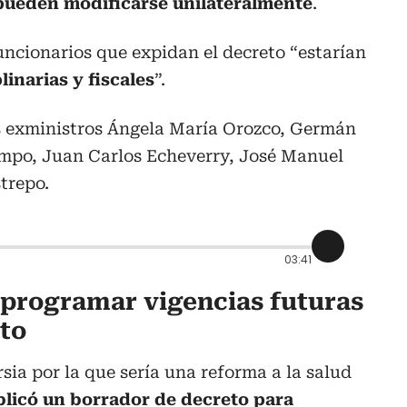
pueden modificarse unilateralmente
.
funcionarios que expidan el decreto “estarían
linarias y fiscales
”.
os exministros Ángela María Orozco, Germán
mpo, Juan Carlos Echeverry, José Manuel
trepo.
03:41
programar vigencias futuras
eto
ia por la que sería una reforma a la salud
licó un borrador de decreto para