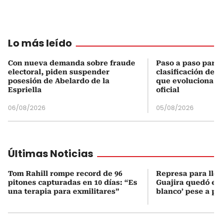
Lo más leído
Con nueva demanda sobre fraude
Paso a paso para 
electoral, piden suspender
clasificación del
posesión de Abelardo de la
que evoluciona el
Espriella
oficial
06/08/2026
05/08/2026
Últimas Noticias
Tom Rahill rompe record de 96
Represa para lle
pitones capturadas en 10 días: “Es
Guajira quedó en 
una terapia para exmilitares”
blanco’ pese a p