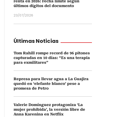
renta en 2026: Fecha límite según
últimos dígitos del documento
23/07/2026
Últimas Noticias
Tom Rahill rompe record de 96 pitones
capturadas en 10 días: “Es una terapia
para exmilitares”
Represa para llevar agua a La Guajira
quedó en ‘elefante blanco’ pese a
promesa de Petro
Valerie Domínguez protagoniza ‘La
mujer prohibida’, la versión libre de
Anna Karenina en Netflix