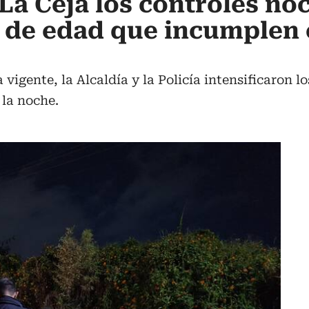
La Ceja los controles no
 de edad que incumplen 
vigente, la Alcaldía y la Policía intensificaron l
 la noche.