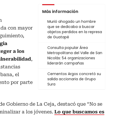
Más información
n
Murió ahogado un hombre
que se dedicaba a buscar
ada con mayor
objetos perdidos en la represa
eguimiento,
de Guatapé
gia
Consulta popular Área
eger a los
Metropolitana del Valle de San
Nicolás: 54 organizaciones
ulnerabilidad
,
liderarán campañas
ustancias
Cementos Argos concretó su
rbana, el
salida accionaria de Grupo
ento por parte
Sura
de Gobierno de La Ceja, destacó que “No se
minalizar a los jóvenes.
Lo que buscamos es