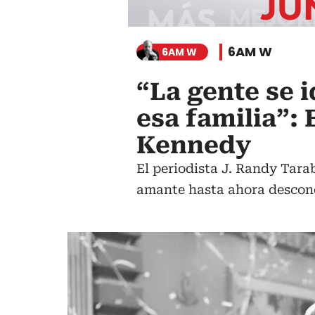
6AM W
6AM W
“La gente se 
esa familia”: 
Kennedy
El periodista J. Randy Tarab
amante hasta ahora descono