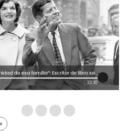
“La gente se identifica con la humanidad de esa familia”: Escritor de libro sobre John F. Kennedy
23:30
le