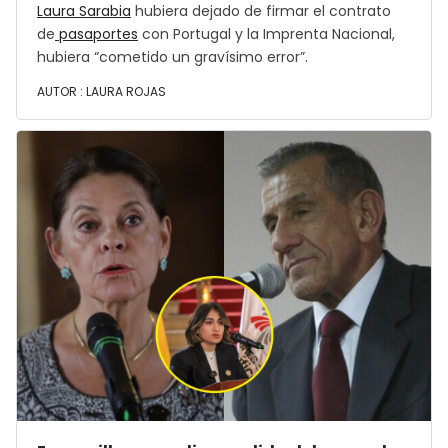
Laura Sarabia
hubiera dejado de firmar el contrato
de
pasaportes
con Portugal y la Imprenta Nacional,
hubiera “cometido un gravísimo error”.
AUTOR :
LAURA ROJAS