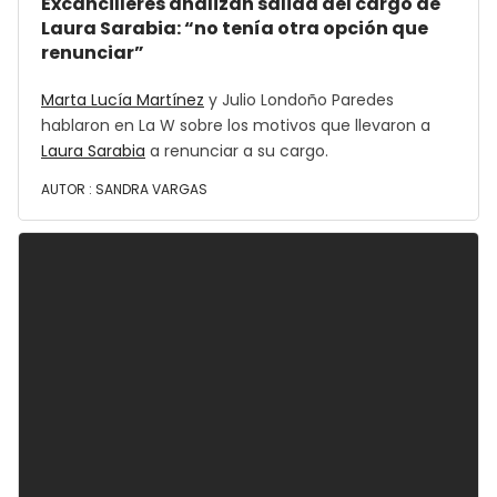
Excancilleres analizan salida del cargo de
Laura Sarabia: “no tenía otra opción que
renunciar”
Marta Lucía Martínez
y Julio Londoño Paredes
hablaron en La W sobre los motivos que llevaron a
Laura Sarabia
a renunciar a su cargo.
AUTOR :
SANDRA VARGAS