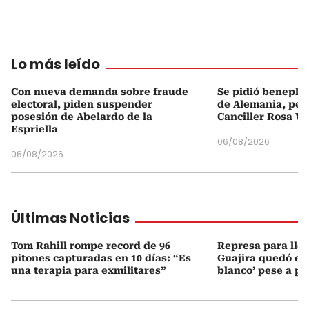
Lo más leído
Con nueva demanda sobre fraude
Se pidió beneplá
electoral, piden suspender
de Alemania, pero
posesión de Abelardo de la
Canciller Rosa Vi
Espriella
06/08/2026
06/08/2026
Últimas Noticias
Tom Rahill rompe record de 96
Represa para lle
pitones capturadas en 10 días: “Es
Guajira quedó en 
una terapia para exmilitares”
blanco’ pese a p