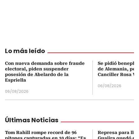
Lo más leído
Con nueva demanda sobre fraude
Se pidió beneplá
electoral, piden suspender
de Alemania, pero
posesión de Abelardo de la
Canciller Rosa Vi
Espriella
06/08/2026
06/08/2026
Últimas Noticias
Tom Rahill rompe record de 96
Represa para lle
pitones capturadas en 10 días: “Es
Guajira quedó en 