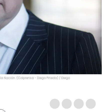
la Nación. (Colprensa - Diego Pineda)
/
Diego