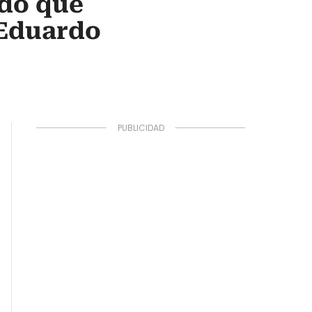
ado que
 Eduardo