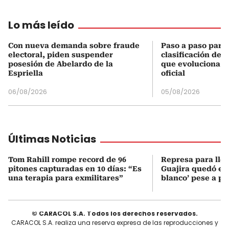
Lo más leído
Con nueva demanda sobre fraude
Paso a paso para 
electoral, piden suspender
clasificación del
posesión de Abelardo de la
que evoluciona el
Espriella
oficial
06/08/2026
05/08/2026
Últimas Noticias
Tom Rahill rompe record de 96
Represa para lle
pitones capturadas en 10 días: “Es
Guajira quedó en 
una terapia para exmilitares”
blanco’ pese a p
© CARACOL S.A. Todos los derechos reservados.
CARACOL S.A. realiza una reserva expresa de las reproducciones y