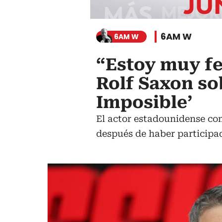
6AM W
6AM W
“Estoy muy fel
Rolf Saxon so
Imposible’
El actor estadounidense com
después de haber participad