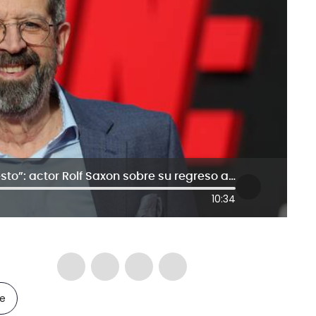
“Estoy muy feliz de hacer parte de esto”: actor Rolf Saxon sobre su regreso a ‘Misión Imposible’
10:34
le