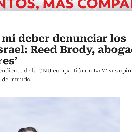
s mi deber denunciar los
srael: Reed Brody, abog
res’
ndiente de la ONU compartió con La W sus opinion
r del mundo.