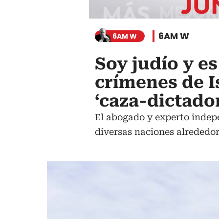
6AM W
6AM W
Soy judío y e
crímenes de I
‘caza-dictado
El abogado y experto indepe
diversas naciones alrededo