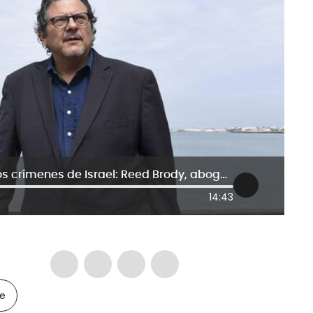
Soy judío y es mi deber denunciar los crímenes de Israel: Reed Brody, abogado ‘Caza-dictadores’
14:43
le