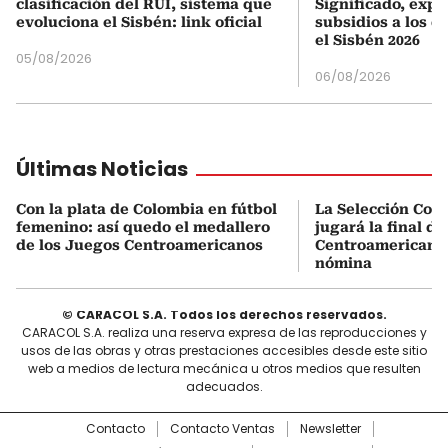
clasificación del RUI, sistema que
Significado, expl
evoluciona el Sisbén: link oficial
subsidios a los q
el Sisbén 2026
05/08/2026
06/08/2026
Últimas Noticias
Con la plata de Colombia en fútbol
La Selección Col
femenino: así quedo el medallero
jugará la final d
de los Juegos Centroamericanos
Centroamericanos:
nómina
© CARACOL S.A. Todos los derechos reservados.
CARACOL S.A. realiza una reserva expresa de las reproducciones y
usos de las obras y otras prestaciones accesibles desde este sitio
web a medios de lectura mecánica u otros medios que resulten
adecuados.
Contacto
Contacto Ventas
Newsletter