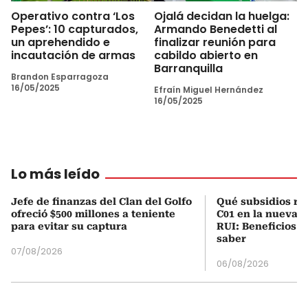
Operativo contra ‘Los
Ojalá decidan la huelga:
Pepes’: 10 capturados,
Armando Benedetti al
un aprehendido e
finalizar reunión para
incautación de armas
cabildo abierto en
Barranquilla
Brandon Esparragoza
16/05/2025
Efraín Miguel Hernández
16/05/2025
Lo más leído
Jefe de finanzas del Clan del Golfo
Qué subsidios rec
ofreció $500 millones a teniente
C01 en la nueva c
para evitar su captura
RUI: Beneficios y
saber
07/08/2026
06/08/2026