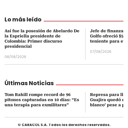
Lo más leído
Así fue la posesión de Abelardo De
Jefe de finanzas 
la Espriella presidente de
Golfo ofreció $50
Colombia: Primer discurso
teniente para evi
presidencial
07/08/2026
08/08/2026
Últimas Noticias
Tom Rahill rompe record de 96
Represa para lle
pitones capturadas en 10 días: “Es
Guajira quedó en 
una terapia para exmilitares”
blanco’ pese a p
© CARACOL S.A. Todos los derechos reservados.