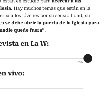
 están en estudio para
acercar a las
lesia.
Hay muchos temas que están en la
rca a los jóvenes por su sensibilidad, su
es
se debe abrir la puerta de la Iglesia para
 nadie quede fuera”
.
evista en La W:
12:07
n vivo: