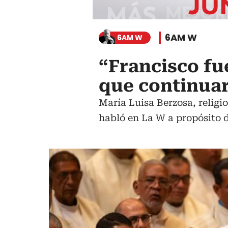
6AM W
6AM W
“Francisco fu
que continuar
María Luisa Berzosa, religio
habló en La W a propósito 