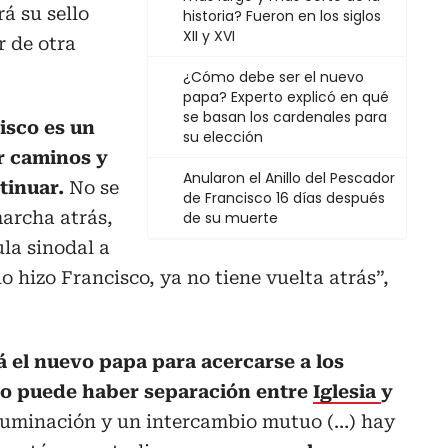
á su sello
historia? Fueron en los siglos
XII y XVI
r de otra
¿Cómo debe ser el nuevo
papa? Experto explicó en qué
se basan los cardenales para
isco es un
su elección
ir caminos y
Anularon el Anillo del Pescador
tinuar.
No se
de Francisco 16 días después
marcha atrás,
de su muerte
ula sinodal a
 hizo Francisco, ya no tiene vuelta atrás”,
á el nuevo papa para acercarse a los
o puede haber separación entre
Iglesia
y
iluminación y un intercambio mutuo (…) hay