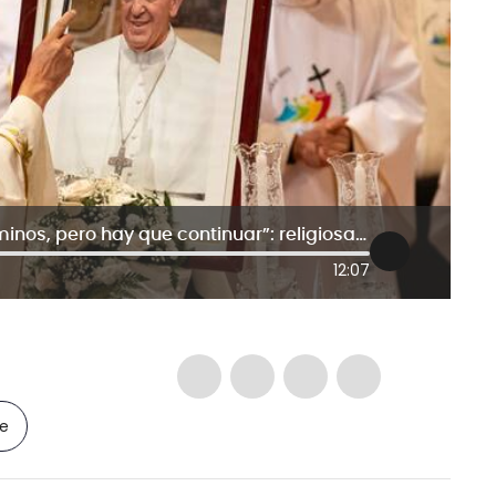
“Francisco fue un papa de abrir caminos, pero hay que continuar”: religiosa María Luisa Berzosa
12:07
le