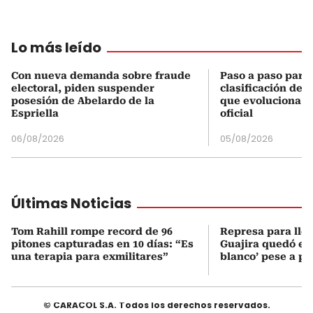
Lo más leído
Con nueva demanda sobre fraude
Paso a paso para 
electoral, piden suspender
clasificación del
posesión de Abelardo de la
que evoluciona el
Espriella
oficial
06/08/2026
05/08/2026
Últimas Noticias
Tom Rahill rompe record de 96
Represa para lle
pitones capturadas en 10 días: “Es
Guajira quedó en 
una terapia para exmilitares”
blanco’ pese a p
© CARACOL S.A. Todos los derechos reservados.