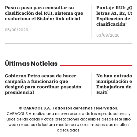
Paso a paso para consultar su
Puntaje RUI: ¿Qué
clasificación del RUI, sistema que
letras A1, B2, C1 
evoluciona el Sisbén: link oficial
Explicación de ‘
clasificación’
05/08/2026
03/08/2026
Últimas Noticias
Gobierno Petro acusa de hacer
No han entrado U
campaña a funcionario que
manipulación en C
designó para coordinar posesión
Embajadora de C
presidencial
Haití
© CARACOL S.A. Todos los derechos reservados.
CARACOL S.A. realiza una reserva expresa de las reproducciones y
usos de las obras y otras prestaciones accesibles desde este sitio
web a medios de lectura mecánica u otros medios que resulten
adecuados.