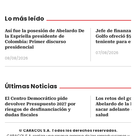
Lo más leído
Así fue la posesión de Abelardo De
Jefe de finanzas 
la Espriella presidente de
Golfo ofreció $50
Colombia: Primer discurso
teniente para evi
presidencial
07/08/2026
08/08/2026
Últimas Noticias
El Centro Democrático pide
Los retos del gob
devolver Presupuesto 2027 por
Abelardo de la Es
riesgos de desfinanciación y
sacar adelante el
dudas fiscales
salud
© CARACOL S.A. Todos los derechos reservados.
CARACOL S.A. realiza una reserva expresa de las reproducciones y