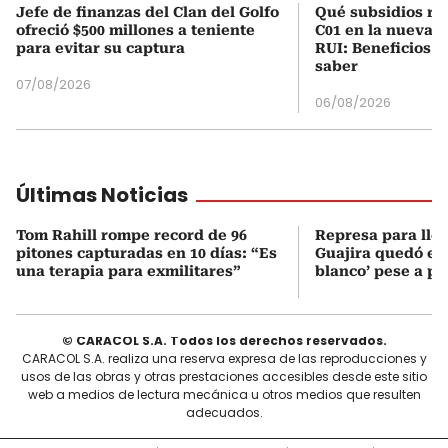
Jefe de finanzas del Clan del Golfo
Qué subsidios rec
ofreció $500 millones a teniente
C01 en la nueva c
para evitar su captura
RUI: Beneficios y
saber
07/08/2026
06/08/2026
Últimas Noticias
Tom Rahill rompe record de 96
Represa para lle
pitones capturadas en 10 días: “Es
Guajira quedó en 
una terapia para exmilitares”
blanco’ pese a p
© CARACOL S.A. Todos los derechos reservados.
CARACOL S.A. realiza una reserva expresa de las reproducciones y
usos de las obras y otras prestaciones accesibles desde este sitio
web a medios de lectura mecánica u otros medios que resulten
adecuados.