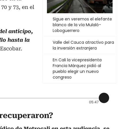
70 y 73, en el
Sigue en veremos el elefante
blanco de la vía Mulaló-
Loboguerrero
del anticipo,
llo hasta la
Valle del Cauca atractivo para
la inversión extranjera
 Escobar.
En Cali la vicepresidenta
Francia Márquez pidió al
pueblo elegir un nuevo
congreso
05:47
e recuperaron?
ídico de Metrocali en esta audiencia, se