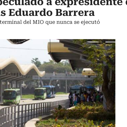
eculado a expresidente 
is Eduardo Barrera
 terminal del MIO que nunca se ejecutó