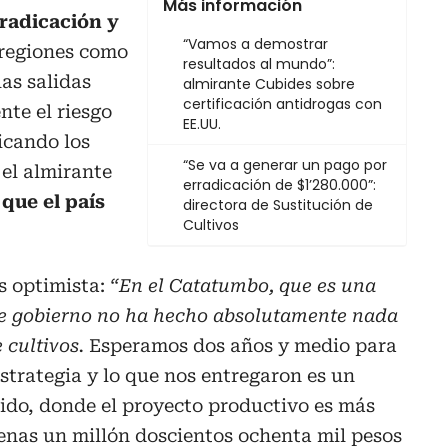
Más información
radicación y
“Vamos a demostrar
regiones como
resultados al mundo”:
as salidas
almirante Cubides sobre
certificación antidrogas con
te el riesgo
EE.UU.
icando los
“Se va a generar un pago por
, el almirante
erradicación de $1’280.000”:
que el país
directora de Sustitución de
Cultivos
s optimista:
“En el Catatumbo, que es una
ste gobierno no ha hecho absolutamente nada
 cultivos.
Esperamos dos años y medio para
trategia y lo que nos entregaron es un
ido, donde el proyecto productivo es más
enas un millón doscientos ochenta mil pesos