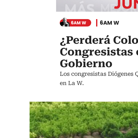
6AM W
6AM W
¿Perderá Colo
Congresistas 
Gobierno
Los congresistas Diógenes Q
en La W.