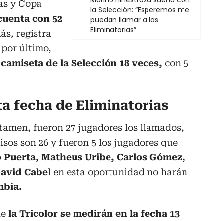
Marino Hinestroza sueña con
ias y Copa
la Selección: “Esperemos me
cuenta con 52
puedan llamar a las
Eliminatorias”
ás, registra
 por último,
 camiseta de la Selección 18 veces,
con 5
ta fecha de Eliminatorias
ertamen, fueron 27 jugadores los llamados,
sos son 26 y fueron 5 los jugadores que
 Puerta, Matheus Uribe, Carlos Gómez,
David Cabe
l en esta oportunidad no harán
mbia.
ue
la Tricolor se medirán en la fecha 13