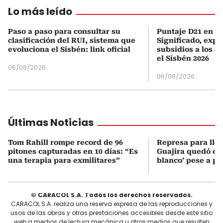
Lo más leído
Paso a paso para consultar su
Puntaje D21 en el
clasificación del RUI, sistema que
Significado, expl
evoluciona el Sisbén: link oficial
subsidios a los q
el Sisbén 2026
05/08/2026
06/08/2026
Últimas Noticias
Tom Rahill rompe record de 96
Represa para lle
pitones capturadas en 10 días: “Es
Guajira quedó en 
una terapia para exmilitares”
blanco’ pese a p
© CARACOL S.A. Todos los derechos reservados.
CARACOL S.A. realiza una reserva expresa de las reproducciones y
usos de las obras y otras prestaciones accesibles desde este sitio
web a medios de lectura mecánica u otros medios que resulten