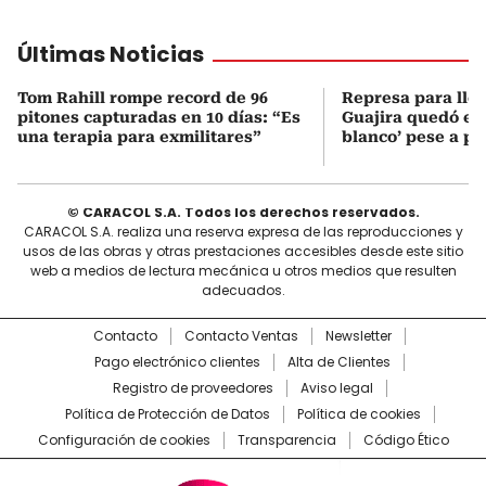
Últimas Noticias
Tom Rahill rompe record de 96
Represa para lle
pitones capturadas en 10 días: “Es
Guajira quedó en 
una terapia para exmilitares”
blanco’ pese a p
© CARACOL S.A. Todos los derechos reservados.
CARACOL S.A. realiza una reserva expresa de las reproducciones y
usos de las obras y otras prestaciones accesibles desde este sitio
web a medios de lectura mecánica u otros medios que resulten
adecuados.
Contacto
Contacto Ventas
Newsletter
Pago electrónico clientes
Alta de Clientes
Registro de proveedores
Aviso legal
Política de Protección de Datos
Política de cookies
Configuración de cookies
Transparencia
Código Ético