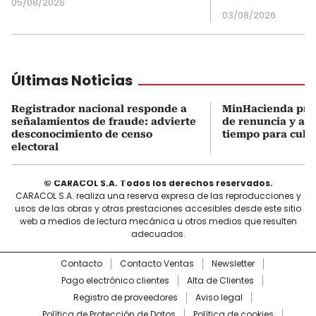
05/08/2026
03/08/2026
Últimas Noticias
Registrador nacional responde a
MinHacienda pres
señalamientos de fraude: advierte
de renuncia y ase
desconocimiento de censo
tiempo para culmi
electoral
© CARACOL S.A. Todos los derechos reservados.
CARACOL S.A. realiza una reserva expresa de las reproducciones y
usos de las obras y otras prestaciones accesibles desde este sitio
web a medios de lectura mecánica u otros medios que resulten
adecuados.
Contacto
Contacto Ventas
Newsletter
Pago electrónico clientes
Alta de Clientes
Registro de proveedores
Aviso legal
Política de Protección de Datos
Política de cookies