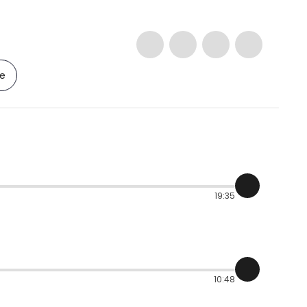
le
19:35
10:48