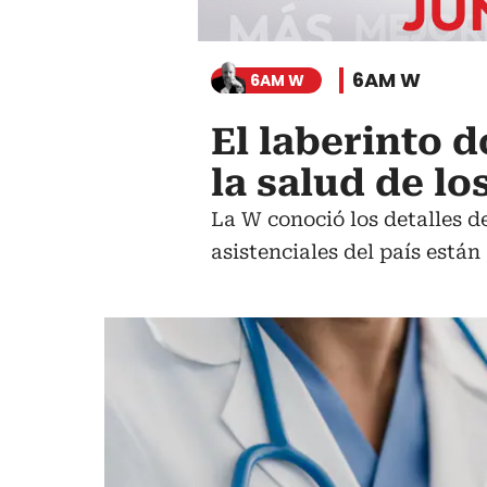
6AM W
6AM W
El laberinto 
la salud de l
La W conoció los detalles 
asistenciales del país están