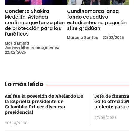
Concierto Shakira
Cundinamarca lanza
Medellín: Avianca
fondo educativo:
confirma que lanza plan
estudiantes no pagarán
de protección para los
si se gradúan
fanáticos
Marcela Santos
22/02/2025
María Emma
Jiménez|@m_emmajimenez
22/02/2025
Lo más leído
Así fue la posesión de Abelardo De
Jefe de finanzas 
la Espriella presidente de
Golfo ofreció $50
Colombia: Primer discurso
teniente para evi
presidencial
07/08/2026
08/08/2026