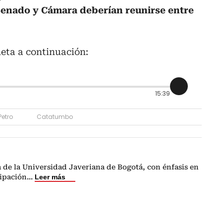
 Senado y Cámara deberían reunirse entre
eta a continuación:
15:39
etro
Catatumbo
a de la Universidad Javeriana de Bogotá, con énfasis en
ipación
...
Leer más