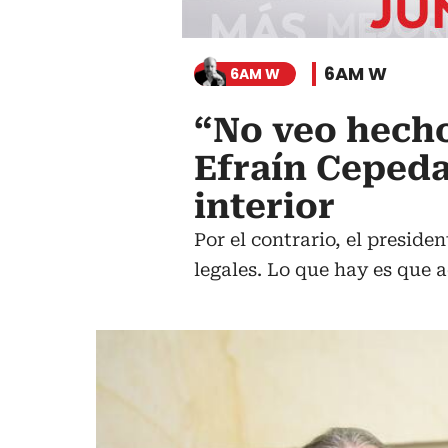
6AM W
6AM W
“No veo hecho
Efraín Cepeda
interior
Por el contrario, el presid
legales. Lo que hay es que a