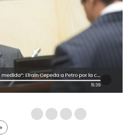
“No veo hechos que justifiquen esta medida”: Efraín Cepeda a Petro por la conmoción interior
15:39
le