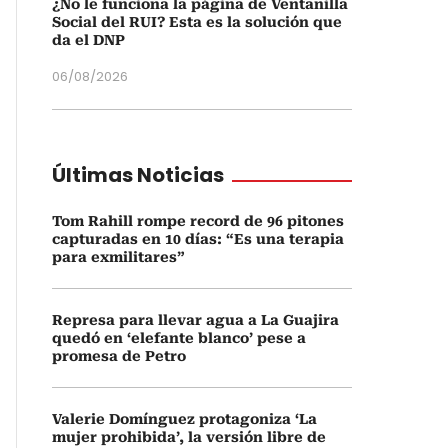
¿No le funciona la página de Ventanilla
Social del RUI? Esta es la solución que
da el DNP
06/08/2026
Últimas Noticias
Tom Rahill rompe record de 96 pitones
capturadas en 10 días: “Es una terapia
para exmilitares”
Represa para llevar agua a La Guajira
quedó en ‘elefante blanco’ pese a
promesa de Petro
Valerie Domínguez protagoniza ‘La
mujer prohibida’, la versión libre de