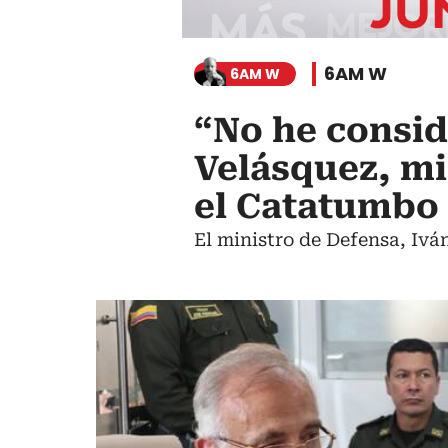
6AM W
6AM W
“No he consid
Velásquez, mi
el Catatumbo
El ministro de Defensa, Ivá