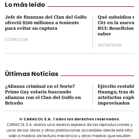
Lo más leído
Jefe de finanzas del Clan del Golfo
Qué subsidios rec
ofreció $500 millones a teniente
C01 en la nueva c
para evitar su captura
RUI: Beneficios y
saber
07/08/2026
06/08/2026
Últimas Noticias
¿Alianza criminal en el Norte?
Ejército restable
Primo Gay estaría buscando
Ituango, tras des
alianzas con el Clan del Golfo en
artefactos explos
Briceño
improvisados
© CARACOL S.A. Todos los derechos reservados.
CARACOL S.A. realiza una reserva expresa de las reproducciones y
usos de las obras y otras prestaciones accesibles desde este sitio
web a medios de lectura mecánica u otros medios que resulten